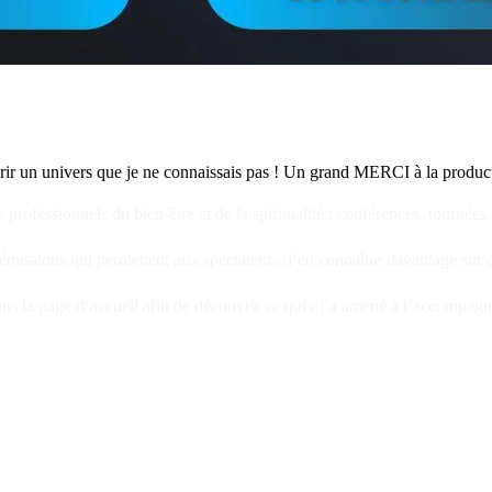
uvrir un univers que je ne connaissais pas ! Un grand MERCI à la produ
ofessionnels du bien-être et de la spiritualité : conférences, tournée
missions qui permettent aux spectateurs d’en connaître davantage sur de
s la page d’accueil afin de découvrir ce qui m’a amené à l’accompagne