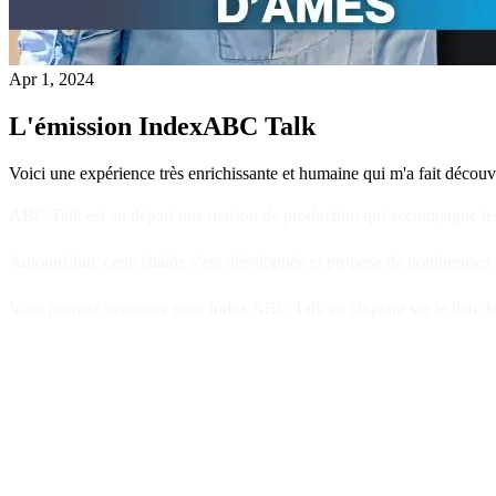
Apr 1, 2024
L'émission IndexABC Talk
Voici une expérience très enrichissante et humaine qui m'a fait déco
ABC Talk est au départ une maison de production qui accompagne les pr
Aujourd’hui, cette chaîne s’est développée et propose de nombreuses é
Vous pouvez visionner mon Index ABC Talk en cliquant sur le lien dan