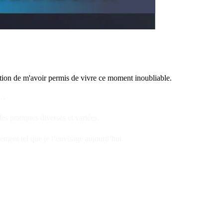
ction de m'avoir permis de vivre ce moment inoubliable.
s…
s pratiques diverses et variées.
ment tel que je l’envisage aujourd’hui.