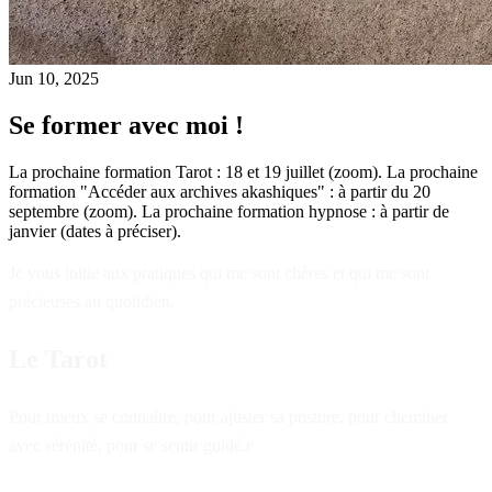
Jun 10, 2025
Se former avec moi !
La prochaine formation Tarot : 18 et 19 juillet (zoom). La prochaine
formation "Accéder aux archives akashiques" : à partir du 20
septembre (zoom). La prochaine formation hypnose : à partir de
janvier (dates à préciser).
Je vous initie aux pratiques qui me sont chères et qui me sont
précieuses au quotidien.
Le Tarot
Pour mieux se connaître, pour ajuster sa posture, pour cheminer
avec sérénité, pour se sentir guidé.e