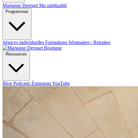
Marianne Derouet
Ma spiritualité
Programmes
Séances individuelles
Formations
Séminaires / Retraites
Boutique
Ressources
Blog
Podcasts
Émissions YouTube