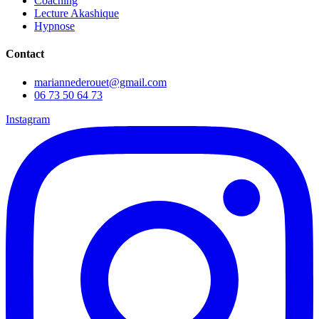
Coaching
Lecture Akashique
Hypnose
Contact
mariannederouet@gmail.com
06 73 50 64 73
Instagram