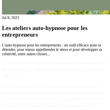
Jul 8, 2023
Les ateliers auto-hypnose pour les
entrepreneurs
L'auto-hypnose pour les entrepreneurs : un outil efficace pour se
détendre, pour mieux appréhender le stress et pour développer sa
créativité, entre autres choses...
Le vendredi 7 juillet 2023, j’ai animé un atelier d’auto-hypnose pour
les entrepreneurs en collaboration avec le Club entrepreneurs BGE
Anjou Maine.
Lors de cet atelier, j’ai eu à coeur de transmettre les recettes qui
permettront aux entrepreneurs d’utiliser cette pratique au quotidien.
L’auto-hypnose est un outil puissant qui aide à diminuer le stress, à
se connecter à ses projets, à augmenter la confiance en soi, la