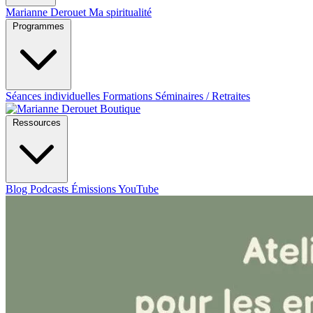
Marianne Derouet
Ma spiritualité
Programmes
Séances individuelles
Formations
Séminaires / Retraites
Boutique
Ressources
Blog
Podcasts
Émissions YouTube