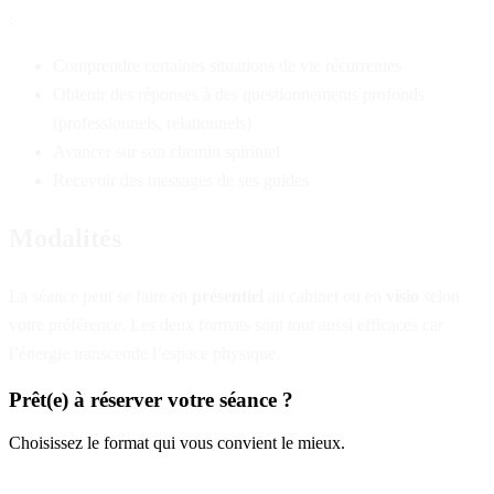
:
Comprendre certaines situations de vie récurrentes
Obtenir des réponses à des questionnements profonds
(professionnels, relationnels)
Avancer sur son chemin spirituel
Recevoir des messages de ses guides
Modalités
La séance peut se faire en
présentiel
au cabinet ou en
visio
selon
votre préférence. Les deux formats sont tout aussi efficaces car
l’énergie transcende l’espace physique.
Prêt(e) à réserver votre séance ?
Choisissez le format qui vous convient le mieux.