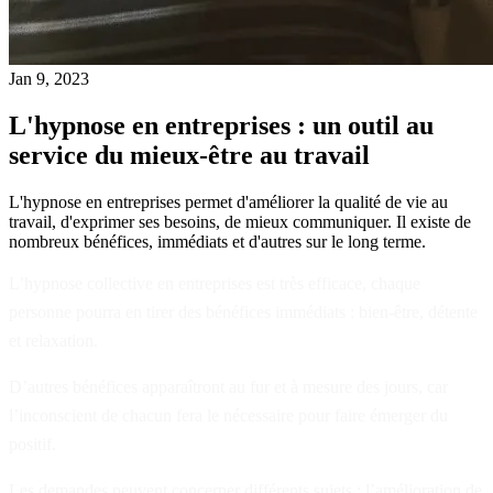
Jan 9, 2023
L'hypnose en entreprises : un outil au
service du mieux-être au travail
L'hypnose en entreprises permet d'améliorer la qualité de vie au
travail, d'exprimer ses besoins, de mieux communiquer. Il existe de
nombreux bénéfices, immédiats et d'autres sur le long terme.
L’hypnose collective en entreprises est très efficace, chaque
personne pourra en tirer des bénéfices immédiats : bien-être, détente
et relaxation.
D’autres bénéfices apparaîtront au fur et à mesure des jours, car
l’inconscient de chacun fera le nécessaire pour faire émerger du
positif.
Les demandes peuvent concerner différents sujets : l’amélioration de