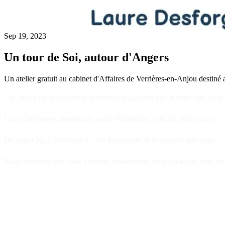
Sep 19, 2023
Un tour de Soi, autour d'Angers
Un atelier gratuit au cabinet d'Affaires de Verrières-en-Anjou desti
Cet atelier est informatif et permettra d’apporter aux femmes qui en ress
Laure Desforges abordera la partie Patrimoine, retraite, prévoyance : se
De mon côté, j’aborderai le côté émotionnel et la sécurité intérieure
Nous espérons que vous viendrez nombreuses pour échanger avec no