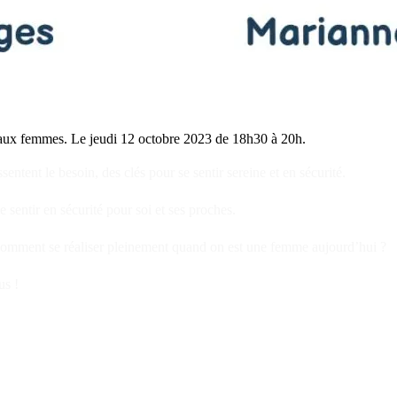
né aux femmes. Le jeudi 12 octobre 2023 de 18h30 à 20h.
entent le besoin, des clés pour se sentir sereine et en sécurité.
 sentir en sécurité pour soi et ses proches.
 : comment se réaliser pleinement quand on est une femme aujourd’hui ?
us !